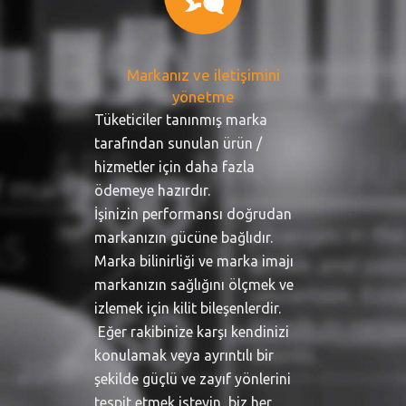
Markanız ve iletişimini
yönetme
Tüketiciler tanınmış marka
tarafından sunulan ürün /
hizmetler için daha fazla
ödemeye hazırdır.
İşinizin performansı doğrudan
markanızın gücüne bağlıdır.
Marka bilinirliği ve marka imajı
markanızın sağlığını ölçmek ve
izlemek için kilit bileşenlerdir.
Eğer rakibinize karşı kendinizi
konulamak veya ayrıntılı bir
şekilde güçlü ve zayıf yönlerini
tespit etmek isteyin, biz her