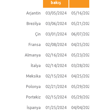
bakış
Arjantin
03/05/2024
05/16/2024
09/05/2
Brezilya
03/06/2024
05/21/2024
09/18/2
Çin
03/01/2024
06/07/2024
09/09/2
Fransa
02/08/2024
04/25/2024
06/27/2
Almanya
02/16/2024
05/23/2024
07/25/2
İtalya
02/14/2024
03/28/2024
07/11/2
Meksika
02/15/2024
04/25/2024
09/07/2
Polonya
02/21/2024
05/29/2024
09/18/2
Portekiz
02/15/2024
05/29/2024
09/19/2
İspanya
01/25/2024
04/04/2024
07/04/2