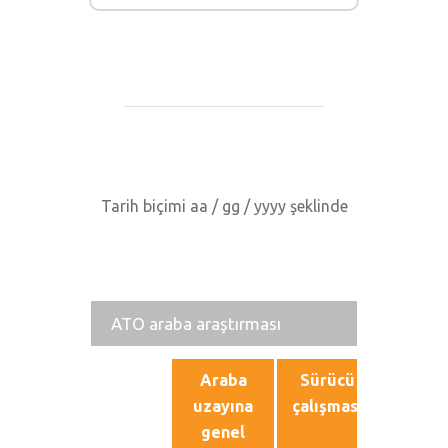
Tarih biçimi aa / gg / yyyy şeklinde
ATO araba araştırması
Araba
Sürücü
Ticar
uzayına
çalışması
çalışm
genel