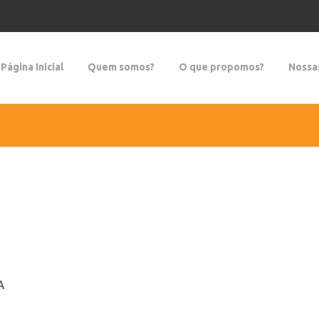
Página Inicial
Quem somos?
O que propomos?
Nossa
A