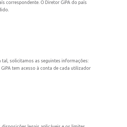
ís correspondente. O Diretor GiPA do país
ido.
tal, solicitamos as seguintes informações:
 GiPA tem acesso à conta de cada utilizador
sposições legais aplicáveis e os limites