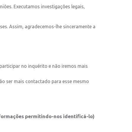
iniões. Executamos investigações legais,
lises. Assim, agradecemos-lhe sinceramente a
articipar no inquérito e não iremos mais
 não ser mais contactado para esse mesmo
ormações permitindo-nos identificá-lo)