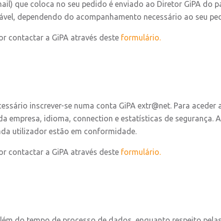
l) que coloca no seu pedido é enviado ao Diretor GiPA do pa
iável, dependendo do acompanhamento necessário ao seu ped
or contactar a GiPA através deste
formulário.
ssário inscrever-se numa conta GiPA extr@net. Para aceder a 
a empresa, idioma, connection e estatísticas de segurança. A
cada utilizador estão em conformidade.
r contactar a GiPA através deste
formulário.
m do tempo de processo de dados, enquanto respeito pelas di