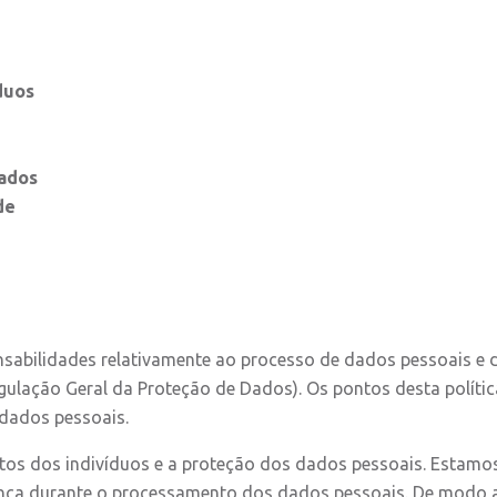
duos
dados
de
onsabilidades relativamente ao processo de dados pessoais e d
egulação Geral da Proteção de Dados). Os pontos desta políti
 dados pessoais.
itos dos indivíduos e a proteção dos dados pessoais. Estamos
nça durante o processamento dos dados pessoais. De modo a