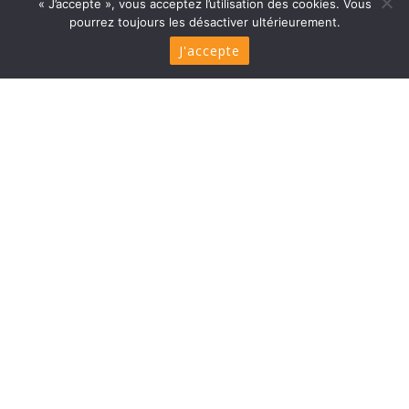
« J’accepte », vous acceptez l’utilisation des cookies. Vous
pourrez toujours les désactiver ultérieurement.
J'accepte
Management
Chairman : DEVOS Eric
CEO : BENEDITO Almudena
International project